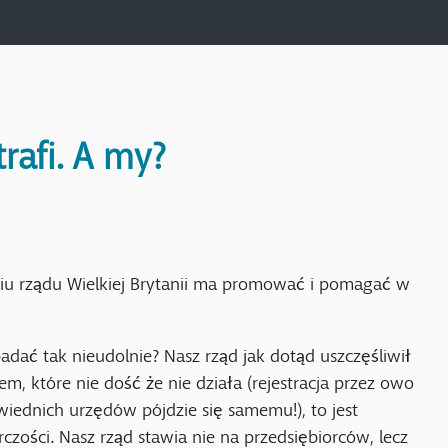
rafi. A my?
iu rządu Wielkiej Brytanii ma promować i pomagać w
ć tak nieudolnie? Nasz rząd jak dotąd uszczęśliwił
m, które nie dość że nie działa (rejestracja przez owo
iednich urzędów pójdzie się samemu!), to jest
rczości. Nasz rząd stawia nie na przedsiębiorców, lecz