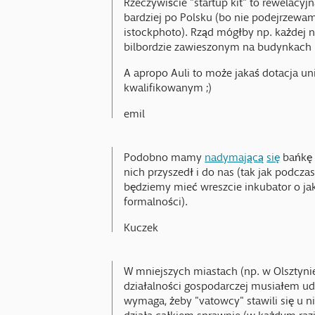
bardziej po Polsku (bo nie podejrzewam
istockphoto). Rząd mógłby np. każdej 
bilbordzie zawieszonym na budynkach u
A apropo Auli to może jakaś dotacja un
kwalifikowanym ;)
emil
Podobno mamy
nadymającą
się
bańkę 
nich przyszedł i do nas (tak jak podcza
będziemy mieć wreszcie inkubator o ja
formalności).
Kuczek
W mniejszych miastach (np. w Olsztynie
działalności gospodarczej musiałem uda
wymaga, żeby "vatowcy" stawili się u n
działa całkiem sprawnie (w każdym raz