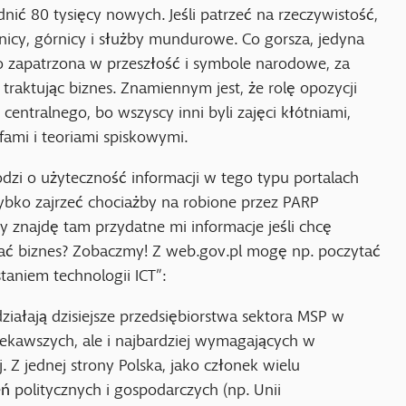
nić 80 tysięcy nowych. Jeśli patrzeć na rzeczywistość,
olnicy, górnicy i służby mundurowe. Co gorsza, jedyna
 bo zapatrzona w przeszłość i symbole narodowe, za
traktując biznes. Znamiennym jest, że rolę opozycji
entralnego, bo wszyscy inni byli zajęci kłótniami,
fami i teoriami spiskowymi.
dzi o użyteczność informacji w tego typu portalach
bko zajrzeć chociażby na robione przez PARP
 znajdę tam przydatne mi informacje jeśli chcę
ać biznes? Zobaczmy! Z web.gov.pl mogę np. poczytać
taniem technologii ICT”:
ziałają dzisiejsze przedsiębiorstwa sektora MSP w
ciekawszych, ale i najbardziej wymagających w
j. Z jednej strony Polska, jako członek wielu
politycznych i gospodarczych (np. Unii