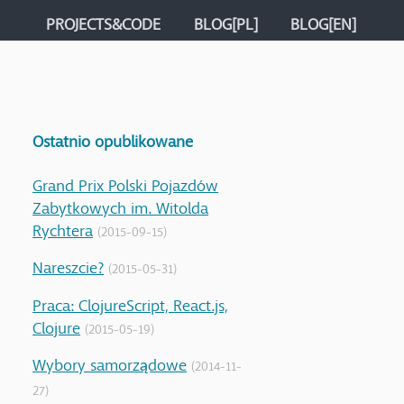
PROJECTS&CODE
BLOG[PL]
BLOG[EN]
Ostatnio opublikowane
Grand Prix Polski Pojazdów
Zabytkowych im. Witolda
Rychtera
(2015-09-15)
Nareszcie?
(2015-05-31)
Praca: ClojureScript, React.js,
Clojure
(2015-05-19)
Wybory samorządowe
(2014-11-
27)