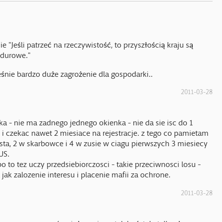
 "Jeśli patrzeć na rzeczywistość, to przyszłością kraju są
ndurowe."
eśnie bardzo duże zagrożenie dla gospodarki..
2011-03-28
a - nie ma zadnego jednego okienka - nie da sie isc do 1
 i czekac nawet 2 miesiace na rejestracje. z tego co pamietam
ta, 2 w skarbowce i 4 w zusie w ciagu pierwszych 3 miesiecy
US.
 bo to tez uczy przedsiebiorczosci - takie przeciwnosci losu -
jak zalozenie interesu i placenie mafii za ochrone.
2011-03-28
a sprawa, u nas również powinno tak być, tyle tylko, że