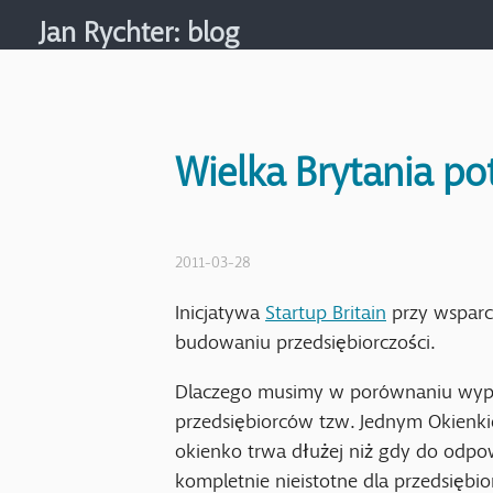
Jan Rychter
: blog
Wielka Brytania pot
2011-03-28
Inicjatywa
Startup Britain
przy wsparc
budowaniu przedsiębiorczości.
Dlaczego musimy w porównaniu wypada
przedsiębiorców tzw. Jednym Okienkie
okienko trwa dłużej niż gdy do odpow
kompletnie nieistotne dla przedsiębio