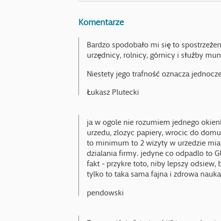
Komentarze
Bardzo spodobało mi się to spostrzeżenie
urzędnicy, rolnicy, górnicy i służby mu
Niestety jego trafność oznacza jednocz
Łukasz Plutecki
ja w ogole nie rozumiem jednego okienk
urzedu, zlozyc papiery, wrocic do domu
to minimum to 2 wizyty w urzedzie mias
dzialania firmy. jedyne co odpadlo to G
fakt - przykre toto, niby lepszy odsiew,
tylko to taka sama fajna i zdrowa nauka 
pendowski
Rzeczywiście "startup kit" to rewelacyjn