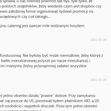
 polskich urzędników, żeby wiedzieli czym jest dropbox czy
nowo założonej firmie organizować tydzień promocji na
rzędowych czy coś takiego...
ijna, catering jest zawsze mile widzianym kosztem
2011-03-28
funduszową. Nie byłoby być może niemożliwe, żeby któryś z
s bańki mieszkaniowej przyszli po nasze mieszkania), i
kim marzymy (który przynajmniej załatwi wszystkie
2011-03-29
) jedno okienko działa "prawie" dobrze. Przy zamykaniu
ć się jeszcze do US, ponieważ byłem płatnikiem VAT, a US
ich osobiście i wypełnili druczek. Poza tym jedno okienko
ie ja jestem zadowolony).