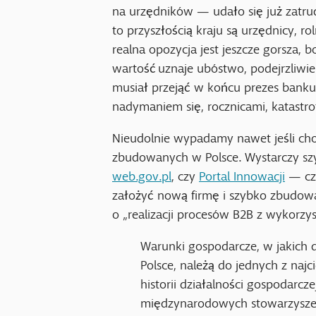
na urzędników — udało się już zatrud
to przyszłością kraju są urzędnicy, r
realna opozycja jest jeszcze gorsza,
wartość uznaje ubóstwo, podejrzliwie 
musiał przejąć w końcu prezes banku c
nadymaniem się, rocznicami, katastro
Nieudolnie wypadamy nawet jeśli cho
zbudowanych w Polsce. Wystarczy szy
web.gov.pl
, czy
Portal Innowacji
— czy
założyć nową firmę i szybko zbudow
o „realizacji procesów B2B z wykorzys
Warunki gospodarcze, w jakich d
Polsce, należą do jednych z naj
historii działalności gospodarcze
międzynarodowych stowarzyszeń 