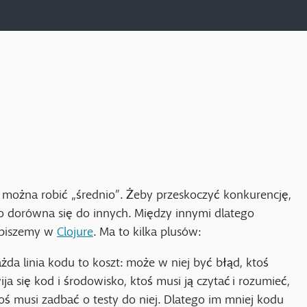
nie można robić „średnio”. Żeby przeskoczyć konkurencję,
ko dorówna się do innych. Między innymi dlatego
 piszemy w
Clojure
. Ma to kilka plusów:
żda linia kodu to koszt: może w niej być błąd, ktoś
a się kod i środowisko, ktoś musi ją czytać i rozumieć,
ś musi zadbać o testy do niej. Dlatego im mniej kodu