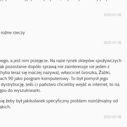
2010-07-06
 rożne rzeczy
2010-07-06
nnego, a jest nim przejęcie. Na razie rynek sklepów spożywczych
ak pozostanie dopóki sprawą nie zainteresuje sie jeden z
ba teraz się inaczej nazywa), własciciel Groszka, Żabki,
atach 90 jako porgram komputerowy. To był pomysł jego
ystrybucję. Jeśli ci państwo chcieliby wejść w internet, to na
ępu do wyszukiwarki.
się żeby był jakikolwiek specyficzny problem rozróżnialny od
akich.
2010-07-06