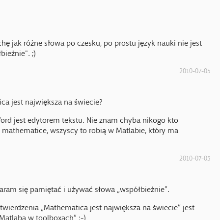
ę jak różne słowa po czesku, po prostu język nauki nie jest
ieżnie". ;)
2010-07-05
ca jest największa na świecie?
ord jest edytorem tekstu. Nie znam chyba nikogo kto
mathematice, wszyscy to robią w Matlabie, który ma
2010-07-05
taram się pamiętać i używać słowa „współbieżnie”.
wierdzenia „Mathematica jest największa na świecie” jest
atlaba w toolboxach” :-)