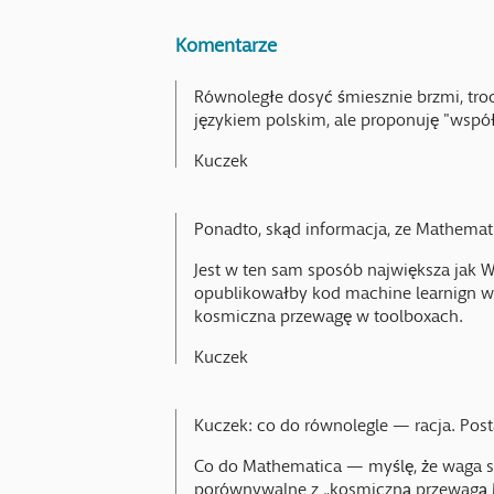
Komentarze
Równoległe dosyć śmiesznie brzmi, troch
językiem polskim, ale proponuję "współb
Kuczek
Ponadto, skąd informacja, ze Mathemati
Jest w ten sam sposób największa jak W
opublikowałby kod machine learnign w 
kosmiczna przewagę w toolboxach.
Kuczek
Kuczek: co do równolegle — racja. Pos
Co do Mathematica — myślę, że waga st
porównywalne z „kosmiczną przewagą M