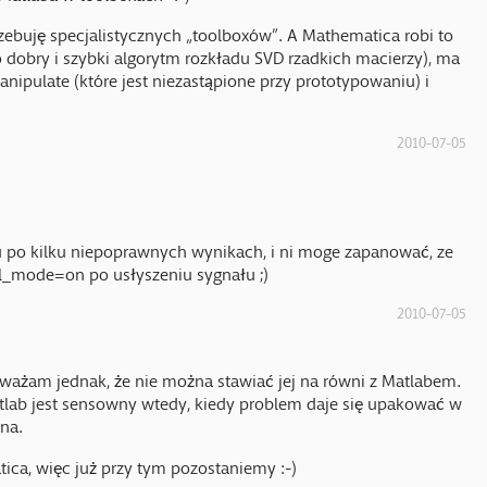
trzebuję specjalistycznych „toolboxów”. A Mathematica robi to
o dobry i szybki algorytm rozkładu SVD rzadkich macierzy), ma
nipulate (które jest niezastąpione przy prototypowaniu) i
2010-07-05
 po kilku niepoprawnych wynikach, i ni moge zapanować, ze
ll_mode=on po usłyszeniu sygnału ;)
2010-07-05
ważam jednak, że nie można stawiać jej na równi z Matlabem.
lab jest sensowny wtedy, kiedy problem daje się upakować w
lna.
ca, więc już przy tym pozostaniemy :-)