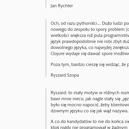
Jan Rychter
Och, od razu pythoniści... Dużo ludzi po
nowego do zespołu to spory problem (c
wielkości większa niż pula programist
język prawdopodobnie nie robi zbyt duż
dowolnego języka, co najwyżej zwiększ
Clojure wydaje się dawać spore możliwo
Poza tym, bardzo cieszę się widząc, że
Ryszard Szopa
Ryszard: to stały motyw w różnych roz
bawi mnie nieco, jak nagle stały się „
było się mocno napocić, żeby kliento
dziwnym języku co się jak wąż nazywa. 
A co do kandydatów to nie do końca si
ktoś nigdy nie programował w żadnym j