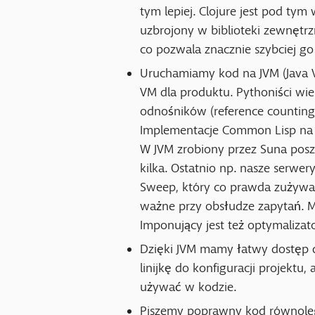
tym lepiej. Clojure jest pod ty
uzbrojony w biblioteki zewnętrz
co pozwala znacznie szybciej go 
Uruchamiamy kod na JVM (Java Vi
VM dla produktu. Pythoniści wiel
odnośników (reference counting)
Implementacje Common Lisp na o
W JVM zrobiony przez Suna poszł
kilka. Ostatnio np. nasze serwe
Sweep, który co prawda zużywa w
ważne przy obsłudze zapytań. M
Imponujący jest też optymalizat
Dzięki JVM mamy łatwy dostęp d
linijkę do konfiguracji projektu,
używać w kodzie.
Piszemy poprawny kod równoległy