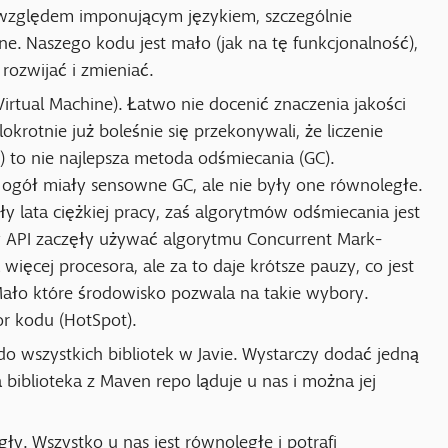
m względem imponującym językiem, szczególnie
ne. Naszego kodu jest mało (jak na tę funkcjonalność),
rozwijać i zmieniać.
rtual Machine). Łatwo nie docenić znaczenia jakości
okrotnie już boleśnie się przekonywali, że liczenie
 to nie najlepsza metoda odśmiecania (GC).
gół miały sensowne GC, ale nie były one równoległe.
y lata ciężkiej pracy, zaś algorytmów odśmiecania jest
ry API zaczęły używać algorytmu Concurrent Mark-
ięcej procesora, ale za to daje krótsze pauzy, co jest
ało które środowisko pozwala na takie wybory.
or kodu (HotSpot).
o wszystkich bibliotek w Javie. Wystarczy dodać jedną
 a biblioteka z Maven repo ląduje u nas i można jej
. Wszystko u nas jest równoległe i potrafi