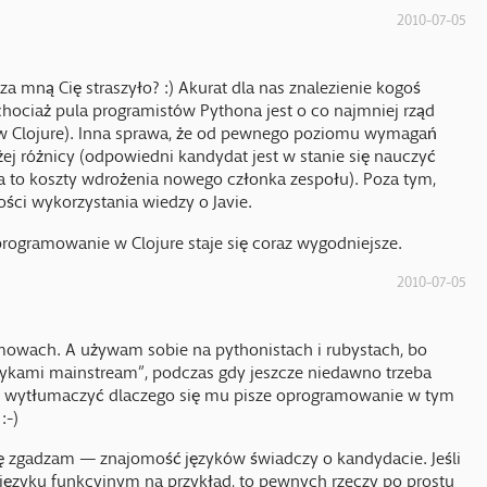
2010-07-05
za mną Cię straszyło? :) Akurat dla nas znalezienie kogoś
hociaż pula programistów Pythona jest o co najmniej rząd
ów Clojure). Inna sprawa, że od pewnego poziomu wymagań
ej różnicy (odpowiedni kandydat jest w stanie się nauczyć
a to koszty wdrożenia nowego członka zespołu). Poza tym,
ści wykorzystania wiedzy o Javie.
 programowanie w Clojure staje się coraz wygodniejsze.
2010-07-05
mowach. A używam sobie na pythonistach i rubystach, bo
językami mainstream”, podczas gdy jeszcze niedawno trzeba
wi wytłumaczyć dlaczego się mu pisze oprogramowanie w tym
:-)
ę zgadzam — znajomość języków świadczy o kandydacie. Jeśli
ęzyku funkcyjnym na przykład, to pewnych rzeczy po prostu