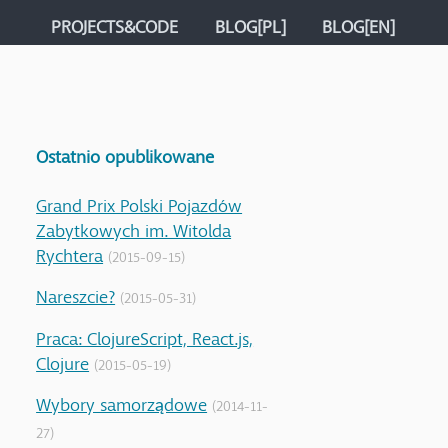
PROJECTS&CODE
BLOG[PL]
BLOG[EN]
Ostatnio opublikowane
Grand Prix Polski Pojazdów
Zabytkowych im. Witolda
Rychtera
(2015-09-15)
Nareszcie?
(2015-05-31)
Praca: ClojureScript, React.js,
Clojure
(2015-05-19)
Wybory samorządowe
(2014-11-
27)