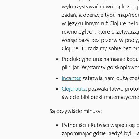
wykorzystywać dowolną liczbę 
zadań, a operacje typu map/red
w języku innym niż Clojure był
równoległych, które przetwarzają
wersje bazy bez przerw w pracy,
Clojure. Tu radzimy sobie bez p
Produkcyjne uruchamianie kodu 
plik .jar. Wystarczy go skopiowa
Incanter
załatwia nam dużą część
Clojuratica
pozwala łatwo proto
świecie biblioteki matematycz
Są oczywiście minusy:
Pythoniści i Rubyści wspięli się
zapominając gdzie kiedyś byli. 