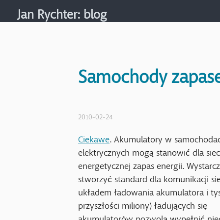
Jan Rychter
: blog
Samochody zapasem
2010-02-24
Ciekawe
. Akumulatory w samochoda
elektrycznych mogą stanowić dla siec
energetycznej zapas energii. Wystarc
stworzyć standard dla komunikacji sie
układem ładowania akumulatora i tys
przyszłości miliony) ładujących się
akumulatorów pozwolą wypełnić nie