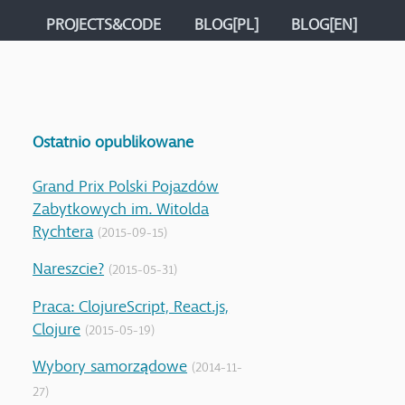
PROJECTS&CODE
BLOG[PL]
BLOG[EN]
Ostatnio opublikowane
Grand Prix Polski Pojazdów
Zabytkowych im. Witolda
Rychtera
(2015-09-15)
Nareszcie?
(2015-05-31)
Praca: ClojureScript, React.js,
Clojure
(2015-05-19)
Wybory samorządowe
(2014-11-
27)