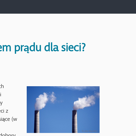
 prądu dla sieci?
ch
i
zy
ci z
iące (w
dobory