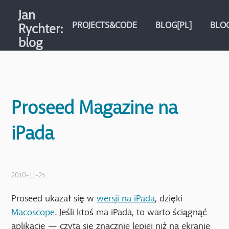
Jan
PROJECTS&CODE
BLOG[PL]
BLOG
Rychter
:
blog
Proseed Magazine na
iPada
2010-11-25
Proseed ukazał się w
wersji na iPada
, dzięki
Macoscope
. Jeśli ktoś ma iPada, to warto ściągnąć
aplikację — czyta się znacznie lepiej niż na ekranie