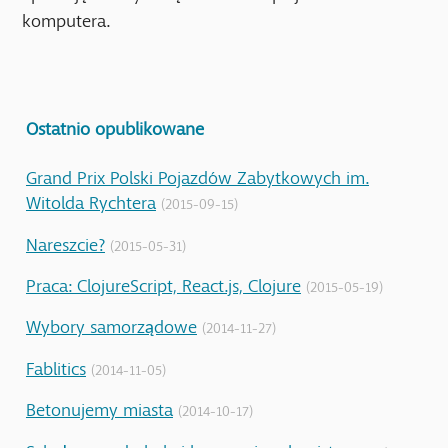
komputera.
Ostatnio opublikowane
Grand Prix Polski Pojazdów Zabytkowych im.
Witolda Rychtera
(2015-09-15)
Nareszcie?
(2015-05-31)
Praca: ClojureScript, React.js, Clojure
(2015-05-19)
Wybory samorządowe
(2014-11-27)
Fablitics
(2014-11-05)
Betonujemy miasta
(2014-10-17)
Szkoły, przedszkola i koncepcje urbanistyczne